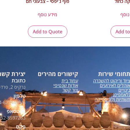
קה כחול
פוף ג'יפסי – צבעוני חם
נוסף
מידע נוסף
Add to Quote
Add t
חומי שירות
קישורים מהירים
יצירת קשר
כתובת
יוד וריהוט להשכרה
עמוד בית
והלים לאירועים
אודות שנטיפי
נרקיס 2, פרדס חנה
ינויים
צור קשר
לאמפינג
טלפון
שתיות ולוגיסטיקה
4-6274495/6
וואטסאפ
052-8597263
פקס