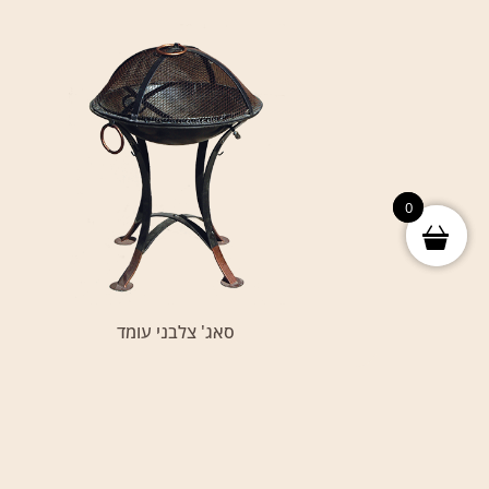
0
0
סאג' צלבני עומד