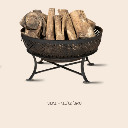
‏‏סאג' צלבני – בינוני