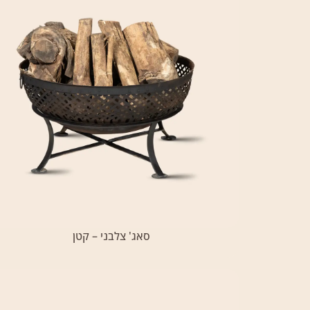
‏‏סאג' צלבני – קטן