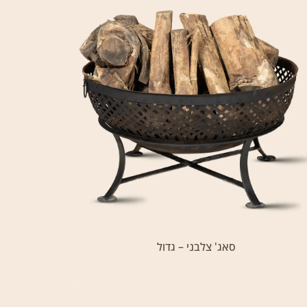
סאג' צלבני – גדול