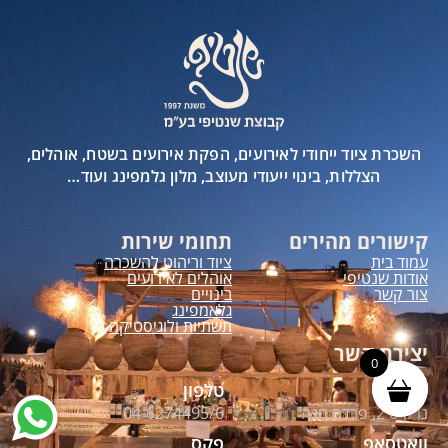
השכרת ציוד ייחודי לאירועים, הפקת אירועים בשטח, אוהלים,
הצללות, בינוי ייעודי מעוצב, מלון גלמפינג ועוד…
קישורים מהירים
תחומי שירות
עמוד בית
ציוד וריהוט להשכרה
אודות שנטיפי
אוהלים לאירועים
צור קשר
בינויים
גלאמפינג
תשתיות ולוגיסטיקה
יצירת קשר
0
0
כתובת
טלפון
נרקיס 2, פרדס חנה
04-6274495/6
וואטסאפ
פקס