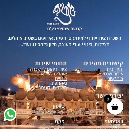
השכרת ציוד ייחודי לאירועים, הפקת אירועים בשטח, אוהלים,
הצללות, בינוי ייעודי מעוצב, מלון גלמפינג ועוד…
קישורים מהירים
תחומי שירות
עמוד בית
ציוד וריהוט להשכרה
אודות שנטיפי
אוהלים לאירועים
צור קשר
בינויים
גלאמפינג
תשתיות ולוגיסטיקה
יצירת קשר
0
0
כתובת
טלפון
נרקיס 2, פרדס חנה
04-6274495/6
וואטסאפ
פקס
04-6274497
052-8597263