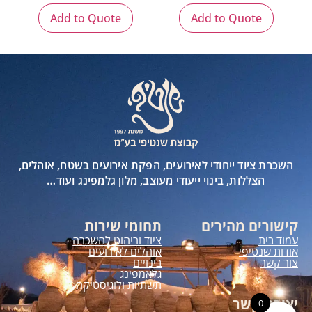
Add to Quote
Add to Quote
השכרת ציוד ייחודי לאירועים, הפקת אירועים בשטח, אוהלים,
הצללות, בינוי ייעודי מעוצב, מלון גלמפינג ועוד…
קישורים מהירים
תחומי שירות
עמוד בית
ציוד וריהוט להשכרה
אודות שנטיפי
אוהלים לאירועים
צור קשר
בינויים
גלאמפינג
תשתיות ולוגיסטיקה
יצירת קשר
0
0