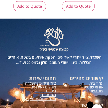
Add to Quote
Add to Quote
השכרת ציוד ייחודי לאירועים, הפקת אירועים בשטח, אוהלים,
הצללות, בינוי ייעודי מעוצב, מלון גלמפינג ועוד…
קישורים מהירים
תחומי שירות
עמוד בית
ציוד וריהוט להשכרה
אודות שנטיפי
אוהלים לאירועים
צור קשר
בינויים
גלאמפינג
תשתיות ולוגיסטיקה
יצירת קשר
0
0