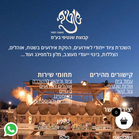
השכרת ציוד ייחודי לאירועים, הפקת אירועים בשטח, אוהלים,
הצללות, בינוי ייעודי מעוצב, מלון גלמפינג ועוד…
קישורים מהירים
תחומי שירות
עמוד בית
ציוד וריהוט להשכרה
אודות שנטיפי
אוהלים לאירועים
צור קשר
בינויים
גלאמפינג
תשתיות ולוגיסטיקה
יצירת קשר
0
0
כתובת
טלפון
נרקיס 2, פרדס חנה
04-6274495/6
וואטסאפ
פקס