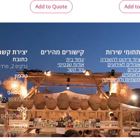
Add to Quote
Add t
חומי שירות
קישורים מהירים
יצירת קשר
כתובת
יוד וריהוט להשכרה
עמוד בית
והלים לאירועים
אודות שנטיפי
נרקיס 2, פרדס חנה
ינויים
צור קשר
לאמפינג
טלפון
שתיות ולוגיסטיקה
4-6274495/6
וואטסאפ
052-8597263
פקס
04-6274497
אימייל
hantipi.co.il