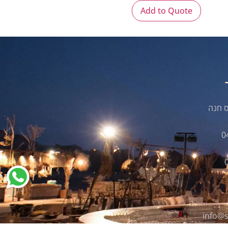
Add to Quote
0
info@s