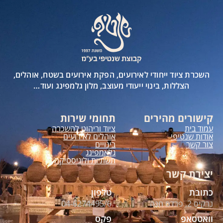
השכרת ציוד ייחודי לאירועים, הפקת אירועים בשטח, אוהלים,
הצללות, בינוי ייעודי מעוצב, מלון גלמפינג ועוד…
קישורים מהירים
תחומי שירות
עמוד בית
ציוד וריהוט להשכרה
אודות שנטיפי
אוהלים לאירועים
צור קשר
בינויים
גלאמפינג
תשתיות ולוגיסטיקה
יצירת קשר
כתובת
טלפון
נרקיס 2, פרדס חנה
04-6274495/6
וואטסאפ
פקס